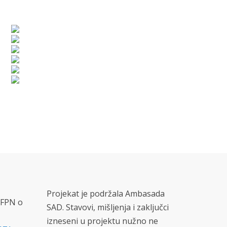
Projekat je podržala Ambasada
 FPN o
SAD. Stavovi, mišljenja i zaključci
izneseni u projektu nužno ne