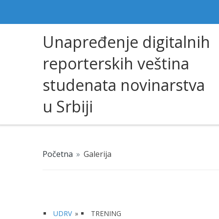
Unapređenje digitalnih
reporterskih veština
studenata novinarstva
u Srbiji
Početna
»
Galerija
UDRV
»
TRENING