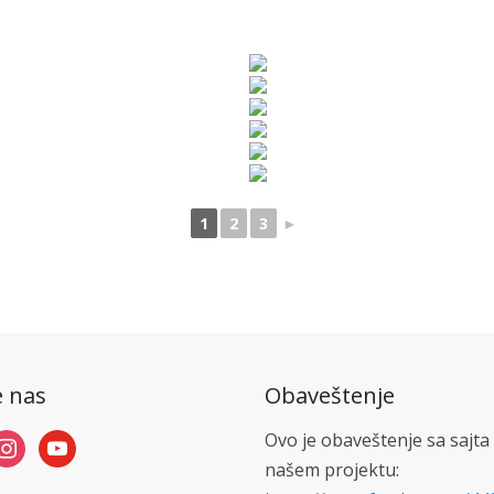
1
2
3
►
e nas
Obaveštenje
Ovo je obaveštenje sa sajta
nstagram
youtube
našem projektu: