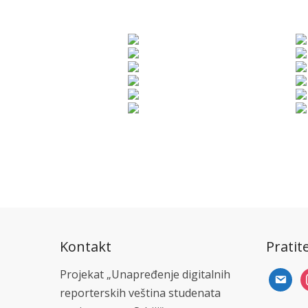
Kontakt
Pratit
Projekat „Unapređenje digitalnih
email
i
reporterskih veština studenata