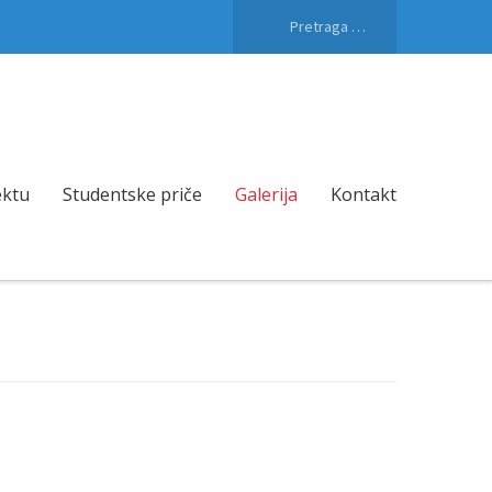
Pretraga
za:
ektu
Studentske priče
Galerija
Kontakt