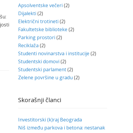
Apsolventske večeri
(2)
Dijalekti
(2)
šu:
Električni trotineti
(2)
josti
Fakultetske biblioteke
(2)
Parking prostori
(2)
Reciklaža
(2)
Studenti novinarstva i institucije
(2)
Studentski domovi
(2)
Studentski parlament
(2)
Zelene površine u gradu
(2)
Skorašnji članci
Investitorski (k)raj Beograda
Niš između parkova i betona: nestanak