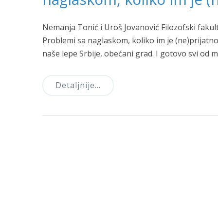
Nemanja Tonić i Uroš Jovanović Filozofski fakul
Problemi sa naglaskom, koliko im je (ne)prijatno
naše lepe Srbije, obećani grad. I gotovo svi o
Detaljnije…