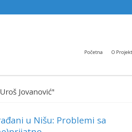
Početna
O Projek
 Uroš Jovanović"
rađani u Nišu: Problemi sa
ne)prijatno