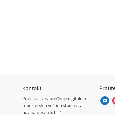
Kontakt
Pratit
Projekat „Unapređenje digitalnih
email
i
reporterskih veština studenata
novinarstva u Srbiji“