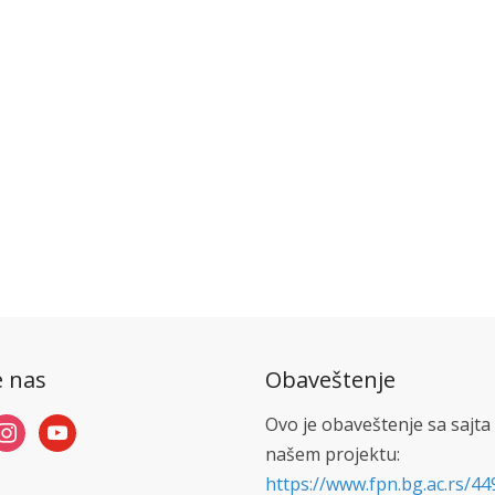
e nas
Obaveštenje
Ovo je obaveštenje sa sajta
nstagram
youtube
našem projektu:
https://www.fpn.bg.ac.rs/44