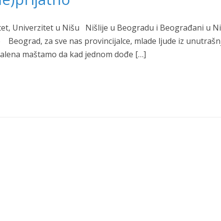
tet, Univerzitet u Nišu Nišlije u Beogradu i Beograđani u Ni
 Beograd, za sve nas provincijalce, mlade ljude iz unutrašn
d malena maštamo da kad jednom dođe […]