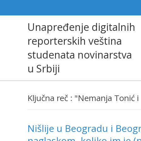
Unapređenje digitalnih
reporterskih veština
studenata novinarstva
u Srbiji
Ključna reč : "Nemanja Tonić i
Nišlije u Beogradu i Beog
naglaskom, koliko im je (