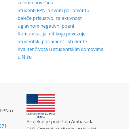
zelenih površina
Studenti FPN-a svom parlamentu
beleže prisustvo, za aktivnost
uglavnom negativni poeni
Komunikacija, nit koja povezuje
Studentski parlament i studente
Kvalitet života u studentskim domovima
u Nišu
 FPN o
Projekat je podržala Ambasada
971